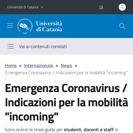
Vai al contenuto principale
Vai al menu di navigazione
Università di Catania
ITA
Vai ai contenuti correlati
Home
>
Internazionale
>
News
>
Emergenza Coronavirus / Indicazioni per la mobilità "incoming"
Emergenza Coronavirus /
Indicazioni per la mobilità
"incoming"
Sono online le linee guida per
studenti, docenti e staff
in