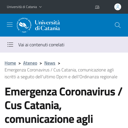
Vai al contenuto principale
Vai al menu di navigazione
Università di Catania
ITA
Vai ai contenuti correlati
Home
>
Ateneo
>
News
>
Emergenza Coronavirus / Cus Catania, comunicazione agli
iscritti a seguito dell'ultimo Dpcm e dell'Ordinanza regionale
Emergenza Coronavirus /
Cus Catania,
comunicazione agli