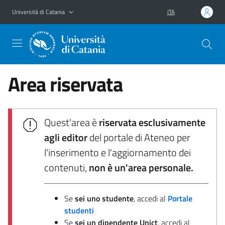
Vai al contenuto principale
Vai al menu di navigazione
Università di Catania
ITA
Area riservata
Quest'area è
riservata esclusivamente
agli editor
del portale di Ateneo per
l'inserimento e l'aggiornamento dei
contenuti,
non è un'area personale.
Se
sei uno studente
, accedi al
Portale
studenti
Se
sei un dipendente Unict
, accedi al