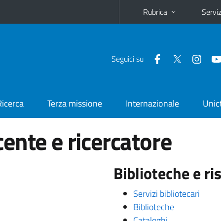
Rubrica
Serviz
Seguici su
Ricerca
Terza missione
Internazionale
Unic
ente e ricercatore
Biblioteche e ris
Servizi bibliotecari
Biblioteche
Cataloghi