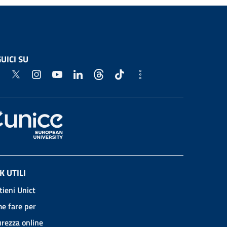
UICI SU
K UTILI
tieni Unict
e fare per
urezza online