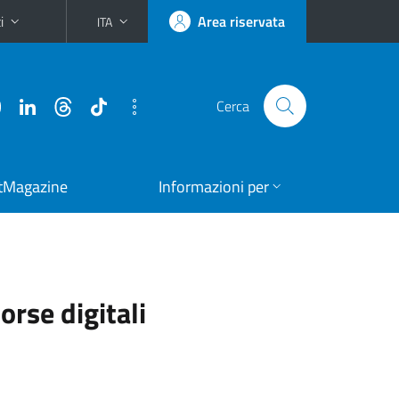
i
Area riservata
ITA
Cerca
tMagazine
Informazioni per
orse digitali