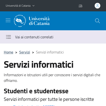
Vai al contenuto principale
Vai al menu di navigazione
Università di Catania
ITA
Vai ai contenuti correlati
Home
>
Servizi
>
Servizi informatici
Servizi informatici
Informazioni e istruzioni utili per conoscere i servizi digitali che
offriamo.
Studenti e studentesse
Servizi informatici per tutte le persone iscritte