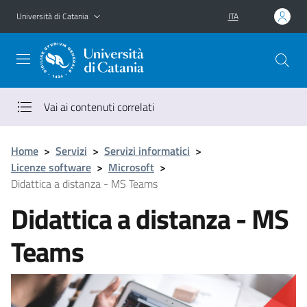
Vai al contenuto principale
Vai al menu di navigazione
Università di Catania
ITA
Vai ai contenuti correlati
Home
>
Servizi
>
Servizi informatici
>
Licenze software
>
Microsoft
>
Didattica a distanza - MS Teams
Didattica a distanza - MS
Teams