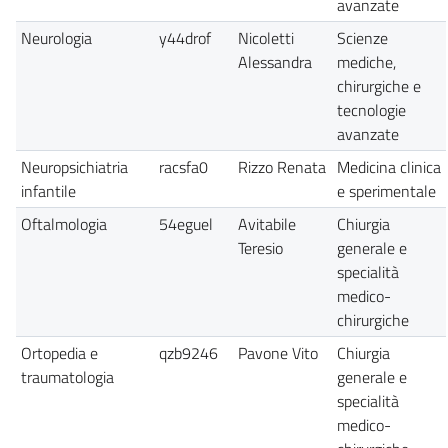
avanzate
Neurologia
y44drof
Nicoletti
Scienze
Alessandra
mediche,
chirurgiche e
tecnologie
avanzate
Neuropsichiatria
racsfa0
Rizzo Renata
Medicina clinica
infantile
e sperimentale
Oftalmologia
54eguel
Avitabile
Chiurgia
Teresio
generale e
specialità
medico-
chirurgiche
Ortopedia e
qzb9246
Pavone Vito
Chiurgia
traumatologia
generale e
specialità
medico-