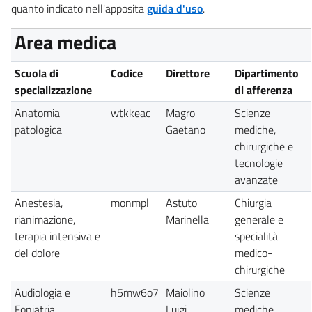
quanto indicato nell'apposita
guida d'uso
.
Area medica
Scuola di
Codice
Direttore
Dipartimento
specializzazione
di afferenza
Anatomia
wtkkeac
Magro
Scienze
patologica
Gaetano
mediche,
chirurgiche e
tecnologie
avanzate
Anestesia,
monmpl
Astuto
Chiurgia
rianimazione,
Marinella
generale e
terapia intensiva e
specialità
del dolore
medico-
chirurgiche
Audiologia e
h5mw6o7
Maiolino
Scienze
Foniatria
Luigi
mediche,