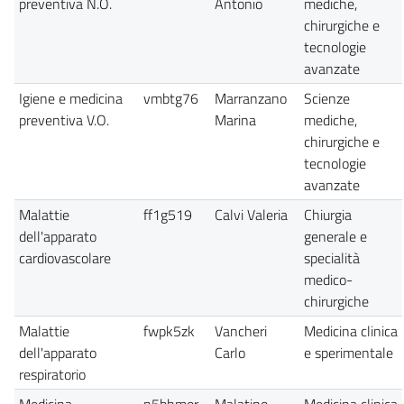
preventiva N.O.
Antonio
mediche,
chirurgiche e
tecnologie
avanzate
Igiene e medicina
vmbtg76
Marranzano
Scienze
preventiva V.O.
Marina
mediche,
chirurgiche e
tecnologie
avanzate
Malattie
ff1g519
Calvi Valeria
Chiurgia
dell'apparato
generale e
cardiovascolare
specialità
medico-
chirurgiche
Malattie
fwpk5zk
Vancheri
Medicina clinica
dell'apparato
Carlo
e sperimentale
respiratorio
Medicina
n5bhmor
Malatino
Medicina clinica