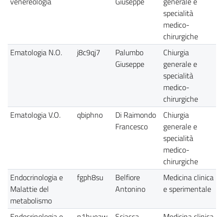
venereologia
Giuseppe
generale e
specialità
medico-
chirurgiche
Ematologia N.O.
j8c9qj7
Palumbo
Chiurgia
Giuseppe
generale e
specialità
medico-
chirurgiche
Ematologia V.O.
qbiphno
Di Raimondo
Chiurgia
Francesco
generale e
specialità
medico-
chirurgiche
Endocrinologia e
fgph8su
Belfiore
Medicina clinica
Malattie del
Antonino
e sperimentale
metabolismo
Endocrinologia e
n1hueaw
Sciacca
Medicina clinica