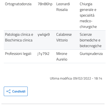
Ortognatodonzia
78n86hp
Leonardi
Chiurgia
Rosalia
generale e
specialità
medico-
chirurgiche
Patologia clinica e
ywlqjx9
Calabrese
Scienze
Biochimica clinica
Vittorio
biomediche e
biotecnogiche
Professioni legali
j1y79i2
Mirone
Giurisprudenza
Aurelio
Ultima modifica:
09/02/2022 - 18:14
Condividi