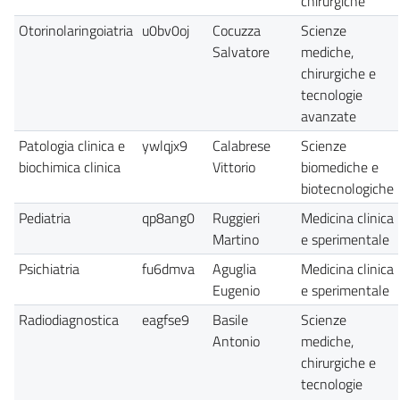
chirurgiche
Otorinolaringoiatria
u0bv0oj
Cocuzza
Scienze
Salvatore
mediche,
chirurgiche e
tecnologie
avanzate
Patologia clinica e
ywlqjx9
Calabrese
Scienze
biochimica clinica
Vittorio
biomediche e
biotecnologiche
Pediatria
qp8ang0
Ruggieri
Medicina clinica
Martino
e sperimentale
Psichiatria
fu6dmva
Aguglia
Medicina clinica
Eugenio
e sperimentale
Radiodiagnostica
eagfse9
Basile
Scienze
Antonio
mediche,
chirurgiche e
tecnologie