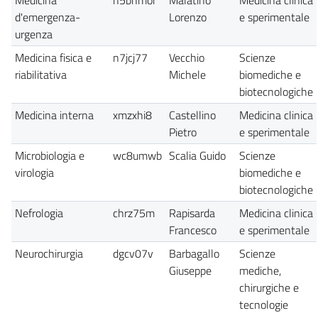
d'emergenza-
Lorenzo
e sperimentale
urgenza
Medicina fisica e
n7jcj77
Vecchio
Scienze
riabilitativa
Michele
biomediche e
biotecnologiche
Medicina interna
xmzxhi8
Castellino
Medicina clinica
Pietro
e sperimentale
Microbiologia e
wc8umwb
Scalia Guido
Scienze
virologia
biomediche e
biotecnologiche
Nefrologia
chrz75m
Rapisarda
Medicina clinica
Francesco
e sperimentale
Neurochirurgia
dgcv07v
Barbagallo
Scienze
Giuseppe
mediche,
chirurgiche e
tecnologie