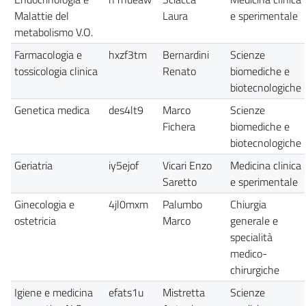
Malattie del
Laura
e sperimentale
metabolismo V.O.
Farmacologia e
hxzf3tm
Bernardini
Scienze
tossicologia clinica
Renato
biomediche e
biotecnologiche
Genetica medica
des4lt9
Marco
Scienze
Fichera
biomediche e
biotecnologiche
Geriatria
iy5ejof
Vicari Enzo
Medicina clinica
Saretto
e sperimentale
Ginecologia e
4jl0mxm
Palumbo
Chiurgia
ostetricia
Marco
generale e
specialità
medico-
chirurgiche
Igiene e medicina
efats1u
Mistretta
Scienze