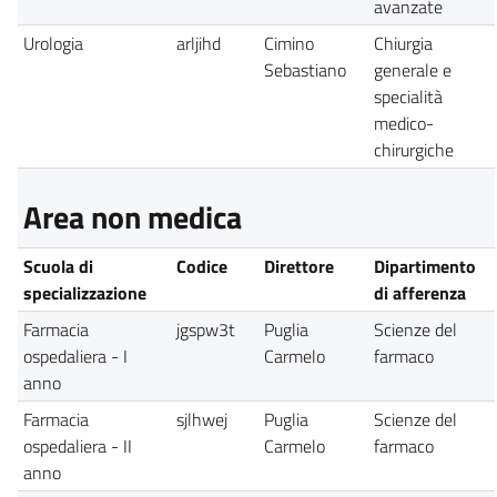
avanzate
Urologia
arljihd
Cimino
Chiurgia
Sebastiano
generale e
specialità
medico-
chirurgiche
Area non medica
Scuola di
Codice
Direttore
Dipartimento
specializzazione
di afferenza
Farmacia
jgspw3t
Puglia
Scienze del
ospedaliera - I
Carmelo
farmaco
anno
Farmacia
sjlhwej
Puglia
Scienze del
ospedaliera - II
Carmelo
farmaco
anno