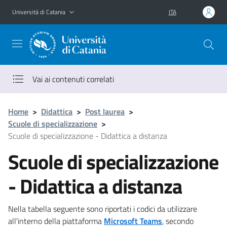
Vai al contenuto principale
Vai al menu di navigazione
Università di Catania
ITA
Vai ai contenuti correlati
Home
>
Didattica
>
Post laurea
>
Scuole di specializzazione
>
Scuole di specializzazione - Didattica a distanza
Scuole di specializzazione
- Didattica a distanza
Nella tabella seguente sono riportati i codici da utilizzare
all'interno della piattaforma
Microsoft Teams
, secondo