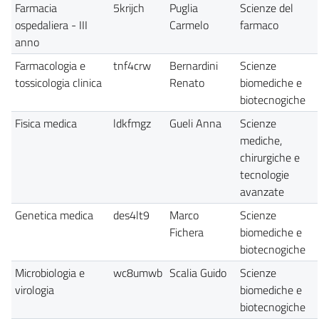
Farmacia
5krijch
Puglia
Scienze del
ospedaliera - III
Carmelo
farmaco
anno
Farmacologia e
tnf4crw
Bernardini
Scienze
tossicologia clinica
Renato
biomediche e
biotecnogiche
Fisica medica
ldkfmgz
Gueli Anna
Scienze
mediche,
chirurgiche e
tecnologie
avanzate
Genetica medica
des4lt9
Marco
Scienze
Fichera
biomediche e
biotecnogiche
Microbiologia e
wc8umwb
Scalia Guido
Scienze
virologia
biomediche e
biotecnogiche