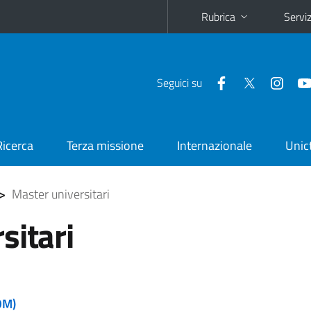
Rubrica
Serviz
Seguici su
Ricerca
Terza missione
Internazionale
Unic
>
Master universitari
sitari
OM)