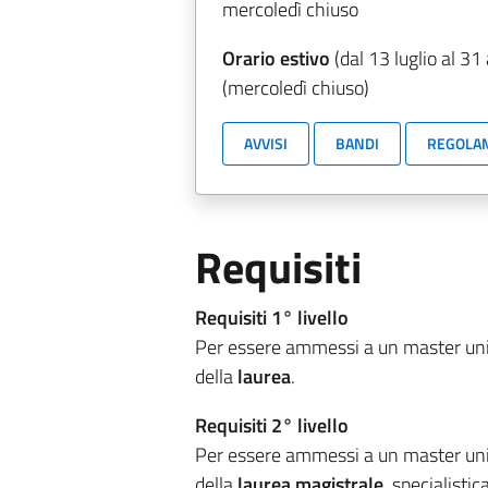
mercoledì chiuso
Orario estivo
(dal 13 luglio al 31
(mercoledì chiuso)
AVVISI
BANDI
REGOLA
Requisiti
Requisiti 1° livello
Per essere ammessi a un master unive
della
laurea
.
Requisiti 2° livello
Per essere ammessi a un master unive
della
laurea magistrale
, specialisti