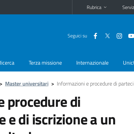
Rubrica
Serviz
Seguici su
Ricerca
Terza missione
Internazionale
Unic
>
Master universitari
>
Informazioni e procedure di parteci
e procedure di
 e di iscrizione a un