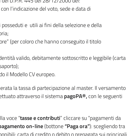
i del D.P.R. 445 del 28/12/2000 del:
 con l’indicazione del voto, sede e data di
li posseduti e utili ai fini della selezione e della
ria;
ore” (per coloro che hanno conseguito il titolo
entità valido, debitamente sottoscritto e leggibile (carta
saporto);
do il Modello CV europeo.
erata la tassa di partecipazione al master. Il versamento
ettuato attraverso il sistema
pagoPA®,
con le seguenti
lla voce “
tasse e contributi
” cliccare su “pagamenti da
pagamento on-line
(bottone
“Paga ora”
): scegliendo tra
nibili: carta di credito o debito o prepagata sui principali