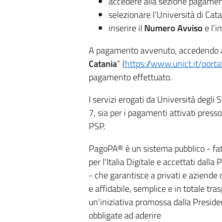
accedere alla sezione pagament
selezionare l’Università di Cata
inserire il
Numero Avviso
e l’i
A pagamento avvenuto, accedendo a
Catania
” (
https://www.unict.it/port
pagamento effettuato.
I servizi erogati da Università degli 
7, sia per i pagamenti attivati press
PSP.
PagoPA® è un sistema pubblico - fatt
per l'Italia Digitale e accettati dall
- che garantisce a privati e aziende 
e affidabile, semplice e in totale tra
un'iniziativa promossa dalla Presiden
obbligate ad aderire