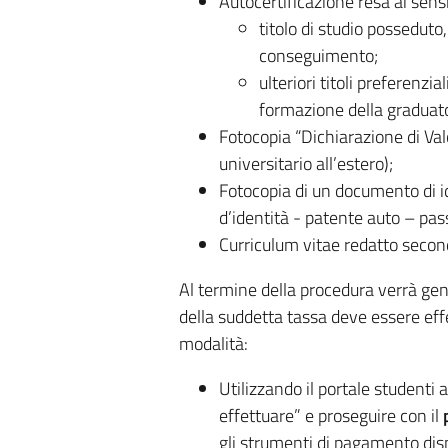
Autocertificazione resa ai sens
titolo di studio posseduto,
conseguimento;
ulteriori titoli preferenzia
formazione della graduato
Fotocopia “Dichiarazione di Val
universitario all’estero);
Fotocopia di un documento di id
d’identità - patente auto – pas
Curriculum vitae redatto secon
Al termine della procedura verrà gen
della suddetta tassa deve essere eff
modalità:
Utilizzando il portale studenti a
effettuare” e proseguire con il
gli strumenti di pagamento dispo