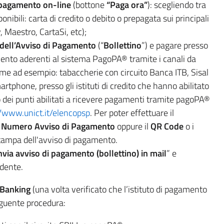
pagamento on-line
(bottone
“Paga ora”
): scegliendo tra
nibili: carta di credito o debito o prepagata sui principali
, Maestro, CartaSi, etc);
dell’Avviso di Pagamento
(“
Bollettino
”) e pagare presso
amento aderenti al sistema PagoPA® tramite i canali da
ome ad esempio: tabaccherie con circuito Banca ITB, Sisal
phone, presso gli istituti di credito che hanno abilitato
nco dei punti abilitati a ricevere pagamenti tramite pagoPA®
//www.unict.it/elencopsp
. Per poter effettuare il
l
Numero Avviso di Pagamento
oppure il
QR Code
o i
 stampa dell'avviso di pagamento.
nvia avviso di pagamento (bollettino) in mail
” e
dente.
 Banking
(una volta verificato che l’istituto di pagamento
guente procedura: