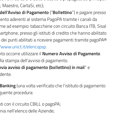
, Maestro, CartaSi, etc);
dell’Avviso di Pagamento
(“
Bollettino
”) e pagare presso
amento aderenti al sistema PagoPA tramite i canali da
ome ad esempio: tabaccherie con circuito Banca ITB, Sisal
phone, presso gli istituti di credito che hanno abilitato
nco dei punti abilitati a ricevere pagamenti tramite pagoPA®
//www.unict.it/elencopsp
.
to occorre utilizzare il
Numero Avviso di Pagamento
ulla stampa dell'avviso di pagamento.
nvia avviso di pagamento (bollettino) in mail
” e
dente.
 Banking
(una volta verificato che l’istituto di pagamento
guente procedura:
i con il circuito CBILL o pagoPA;
nia nell’elenco delle Aziende;