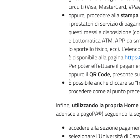
circuiti (Visa, MasterCard, VPay
oppure, procedere alla
stampa 
i prestatori di servizio di pag
questi messi a disposizione (c
e Lottomatica ATM, APP da smart
lo sportello fisico, ecc). L'ele
è disponibile alla pagina
https:
Per poter effettuare il pagamen
oppure il
QR Code
, presente s
È possibile anche cliccare su “
I
procedere come al punto prece
Infine,
utilizzando la propria Home
aderisce a pagoPA®) seguendo la se
accedere alla sezione pagament
selezionare l’Università di Cata