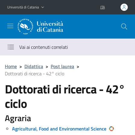
Vai al contenuto principale
Vai al menu di navigazione
Università di Catania
ITA
Vai ai contenuti correlati
Home
>
Didattica
>
Post laurea
>
Dottorati di ricerca - 42° ciclo
Dottorati di ricerca - 42°
ciclo
Agraria
Agricultural, Food and Environmental Science