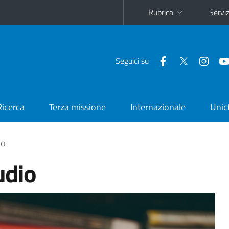
Rubrica
Serviz
Seguici su
Ricerca
Terza missione
Internazionale
Unic
io
udio