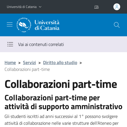
Vai al contenuto principale
Vai al menu di navigazione
Università di Catania
ITA
Vai ai contenuti correlati
Home
>
Servizi
>
Diritto allo studio
>
Collaborazioni part-time
Collaborazioni part-time
Collaborazioni part-time per
attività di supporto amministrativo
Gli studenti iscritti ad anni successivi al 1° possono svolgere
attività di collaborazione nelle varie strutture dell'Ateneo per