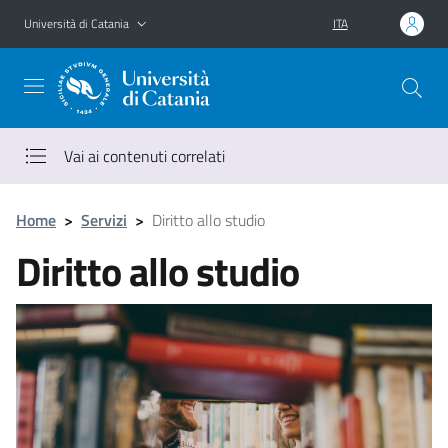
Vai al contenuto principale
Vai al menu di navigazione
Università di Catania
ITA
Vai ai contenuti correlati
Home
>
Servizi
>
Diritto allo studio
Diritto allo studio