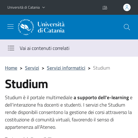
Vai al contenuto principale
Vai al menu di navigazione
Università di Catania
ITA
Vai ai contenuti correlati
Home
>
Servizi
>
Servizi informatici
>
Studium
Studium
Studium è il portale multimediale
a supporto dell'e-learning
e
dell'interazione fra docenti e studenti. I servizi che Studium
rende disponibili consentono la gestione dei corsi attraverso la
costituzione di comunità virtuali, favorendo il senso di
appartenenza all'Ateneo.