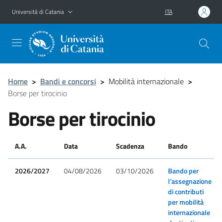
Vai al contenuto principale
Vai al menu di navigazione
Università di Catania
ITA
Home
>
Bandi e concorsi
>
Mobilità internazionale
>
Borse per tirocinio
Borse per tirocinio
A.A.
Data
Scadenza
Bando
2026/2027
04/08/2026
03/10/2026
Bando per
l’assegnazione
di contributi
per mobilità
internazionale