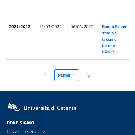
2021/2022
17/03/2022
06/04/2022
Bando E+ per
studio e
tirocinio
(azione
KA107)
Pagina
1
pagina precedente
pagina seguente
Università di Catania
DOVE SIAMO
Piazza Università, 2