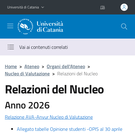
Vai al contenuto principale
Vai al menu di navigazione
Università di Catania
ITA
Vai ai contenuti correlati
Home
>
Ateneo
>
Organi dell'Ateneo
>
Nucleo di Valutazione
>
Relazioni del Nucleo
Relazioni del Nucleo
Anno 2026
Relazione AVA-Anvur Nucleo di Valutazione
Allegato tabelle Opinione studenti -OPIS al 30 aprile