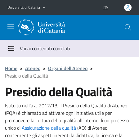
Vai al contenuto principale
Vai al menu di navigazione
Università di Catania
ITA
Vai ai contenuti correlati
Home
>
Ateneo
>
Organi dell'Ateneo
>
Presidio della Qualità
Presidio della Qualità
Istituito nell'a.a. 2012/13, il Presidio della Qualità di Ateneo
(PQA) è chiamato ad attivare ogni iniziativa utile per
promuovere la cultura della qualità all’interno di un processo
unico di
Assicurazione della qualità
(AQ) di Ateneo,
concernente gli aspetti inerenti la didattica, la ricerca e la