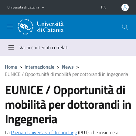
Vai al contenuto principale
Vai al menu di navigazione
Università di Catania
ITA
Vai ai contenuti correlati
Home
>
Internazionale
>
News
>
EUNICE / Opportunità di mobilità per dottorandi in Ingegneria
EUNICE / Opportunità di
mobilità per dottorandi in
Ingegneria
La
Poznan University of Technology
(PUT), che insieme al