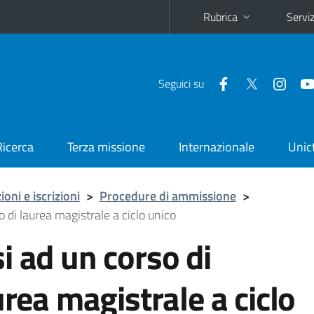
Rubrica
Serviz
Seguici su
Ricerca
Terza missione
Internazionale
Unic
oni e iscrizioni
>
Procedure di ammissione
>
o di laurea magistrale a ciclo unico
i ad un corso di
urea magistrale a ciclo