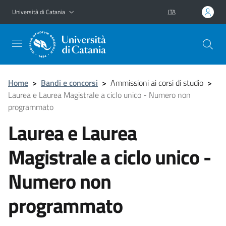
Vai al contenuto principale
Vai al menu di navigazione
Università di Catania
ITA
Home
>
Bandi e concorsi
>
Ammissioni ai corsi di studio
>
Laurea e Laurea Magistrale a ciclo unico - Numero non
programmato
Laurea e Laurea
Magistrale a ciclo unico -
Numero non
programmato