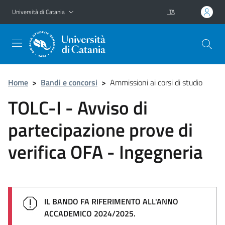
Vai al contenuto principale
Vai al menu di navigazione
Università di Catania
ITA
Home
>
Bandi e concorsi
>
Ammissioni ai corsi di studio
TOLC-I - Avviso di
partecipazione prove di
verifica OFA - Ingegneria
IL BANDO FA RIFERIMENTO ALL'ANNO
ACCADEMICO 2024/2025.