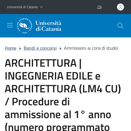
Vai al contenuto principale
Vai al menu di navigazione
Università di Catania
ITA
Home
>
Bandi e concorsi
>
Ammissioni ai corsi di studio
ARCHITETTURA |
INGEGNERIA EDILE e
ARCHITETTURA (LM4 CU)
/ Procedure di
ammissione al 1° anno
(numero programmato