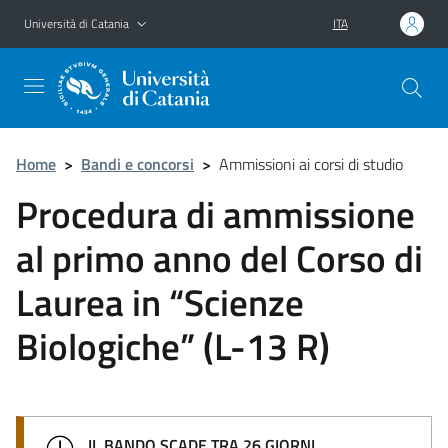
Vai al contenuto principale
Vai al menu di navigazione
Università di Catania
ITA
Home
>
Bandi e concorsi
>
Ammissioni ai corsi di studio
Procedura di ammissione
al primo anno del Corso di
Laurea in “Scienze
Biologiche” (L-13 R)
IL BANDO SCADE TRA 26 GIORNI