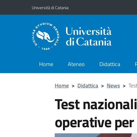
Vai al contenuto principale
Vai al menu di navigazione
Università di Catania
Home
Ateneo
Didattica
Home
>
Didattica
>
News
>
Test
Test nazionali
operative per 