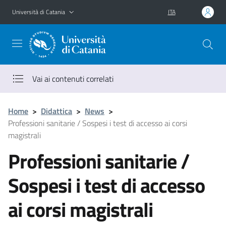
Vai al contenuto principale
Vai al menu di navigazione
Università di Catania
ITA
Vai ai contenuti correlati
Home
>
Didattica
>
News
>
Professioni sanitarie / Sospesi i test di accesso ai corsi
magistrali
Professioni sanitarie /
Sospesi i test di accesso
ai corsi magistrali