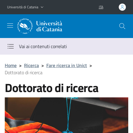
Vai al contenuto principale
Vai al menu di navigazione
Università di Catania
ITA
Vai ai contenuti correlati
Home
>
Ricerca
>
Fare ricerca in Unict
>
Dottorato di ricerca
Dottorato di ricerca