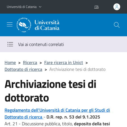
Vai al contenuto principale
Vai al menu di navigazione
Università di Catania
ITA
Vai ai contenuti correlati
Home
>
Ricerca
>
Fare ricerca in Unict
>
Dottorato di ricerca
>
Archiviazione tesi di dottorato
Archiviazione tesi di
dottorato
Regolamento dell’Università di Catania per gli Studi di
Dottorato di ricerca
-
D.R. rep. n. 53 del 9.1.2025
Art. 21 - Discussione pubblica, titolo,
deposito della tesi