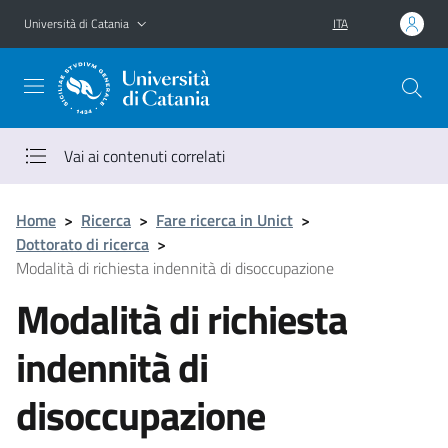
Vai al contenuto principale
Vai al menu di navigazione
Università di Catania
ITA
Vai ai contenuti correlati
Home
>
Ricerca
>
Fare ricerca in Unict
>
Dottorato di ricerca
>
Modalità di richiesta indennità di disoccupazione
Modalità di richiesta
indennità di
disoccupazione