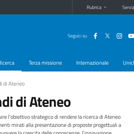
Rubrica
Serviz
Seguici su
Ricerca
Terza missione
Internazionale
Unic
di di Ateneo
ndi di Ateneo
re l’obiettivo strategico di rendere la ricerca di Ateneo
enti mirati alla presentazione di proposte progettuali a
uovere la crescita delle conoscenze, l’innovazione