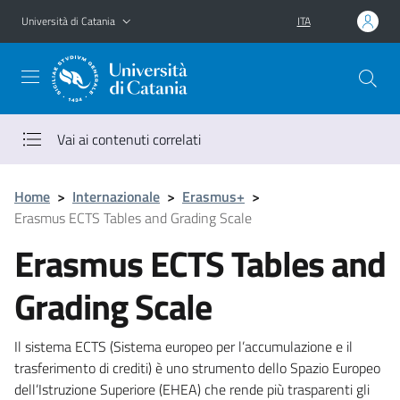
Vai al contenuto principale
Vai al menu di navigazione
Università di Catania
ITA
Vai ai contenuti correlati
Home
>
Internazionale
>
Erasmus+
>
Erasmus ECTS Tables and Grading Scale
Erasmus ECTS Tables and
Grading Scale
Il sistema ECTS (Sistema europeo per l’accumulazione e il
trasferimento di crediti) è uno strumento dello Spazio Europeo
dell’Istruzione Superiore (EHEA) che rende più trasparenti gli