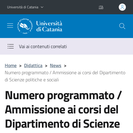
Vai al contenuto principale
Vai al menu di navigazione
Università di Catania
ITA
Vai ai contenuti correlati
Home
>
Didattica
>
News
>
Numero programmato / Ammissione ai corsi del Dipartimento
di Scienze politiche e sociali
Numero programmato /
Ammissione ai corsi del
Dipartimento di Scienze