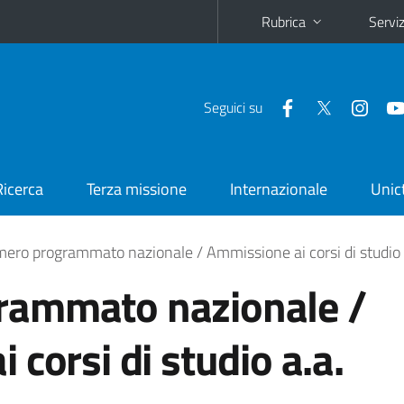
Rubrica
Serviz
Seguici su
Ricerca
Terza missione
Internazionale
Unic
ero programmato nazionale / Ammissione ai corsi di studio
rammato nazionale /
corsi di studio a.a.