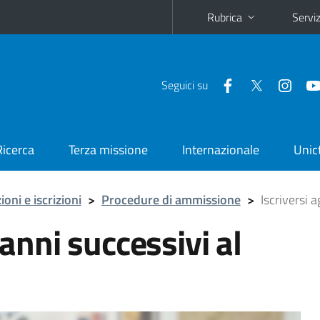
Rubrica
Serviz
Seguici su
Ricerca
Terza missione
Internazionale
Unic
oni e iscrizioni
>
Procedure di ammissione
>
Iscriversi a
 anni successivi al