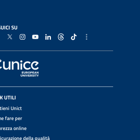
UICI SU
K UTILI
tieni Unict
e fare per
urezza online
icurazione della qualità