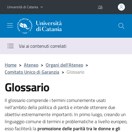
Vai al contenuto principale
Vai al menu di navigazione
Università di Catania
ITA
Vai ai contenuti correlati
Home
>
Ateneo
>
Organi dell'Ateneo
>
Comitato Unico di Garanzia
>
Glossario
Glossario
Il glossario comprende i termini comunemente usati
nell'ambito della politica di parità e intende ottenere due
obiettivi estremamente importanti. In primo luogo, creando un
linguaggio comune di termini e problematiche a livello europeo,
esso faciliterà la
promozione delle parità tra le donne e gli