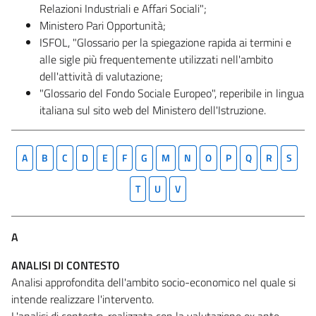
Relazioni Industriali e Affari Sociali";
Ministero Pari Opportunità;
ISFOL, "Glossario per la spiegazione rapida ai termini e
alle sigle più frequentemente utilizzati nell'ambito
dell'attività di valutazione;
"Glossario del Fondo Sociale Europeo", reperibile in lingua
italiana sul sito web del Ministero dell'Istruzione.
A
B
C
D
E
F
G
M
N
O
P
Q
R
S
T
U
V
A
ANALISI DI CONTESTO
Analisi approfondita dell'ambito socio-economico nel quale si
intende realizzare l'intervento.
L'analisi di contesto, realizzata con la valutazione ex ante,