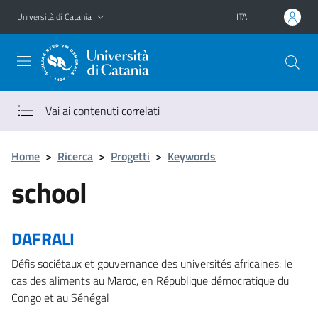
Vai al contenuto principale
Vai al menu di navigazione
Università di Catania
ITA
Vai ai contenuti correlati
Home
>
Ricerca
>
Progetti
>
Keywords
school
DAFRALI
Défis sociétaux et gouvernance des universités africaines: le
cas des aliments au Maroc, en République démocratique du
Congo et au Sénégal