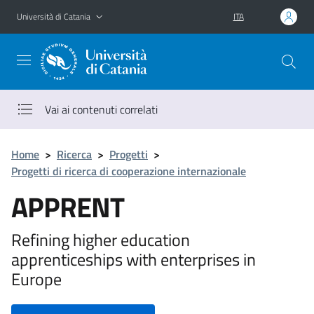
Vai al contenuto principale
Vai al menu di navigazione
Università di Catania
ITA
Vai ai contenuti correlati
Home
>
Ricerca
>
Progetti
>
Progetti di ricerca di cooperazione internazionale
APPRENT
Refining higher education
apprenticeships with enterprises in
Europe