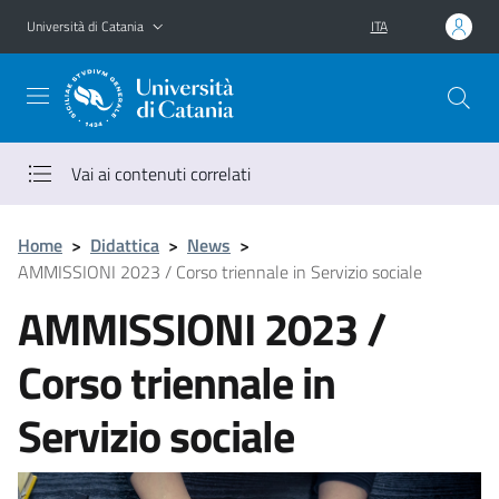
Vai al contenuto principale
Vai al menu di navigazione
Università di Catania
ITA
Vai ai contenuti correlati
Home
>
Didattica
>
News
>
AMMISSIONI 2023 / Corso triennale in Servizio sociale
AMMISSIONI 2023 /
Corso triennale in
Servizio sociale