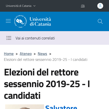
Vai al contenuto principale
Vai al menu di navigazione
Università di Catania
ITA
Vai ai contenuti correlati
Home
>
Ateneo
>
News
>
Elezioni del rettore sessennio 2019-25 - I candidati
Elezioni del rettore
sessennio 2019-25 - I
candidati
Salvatore