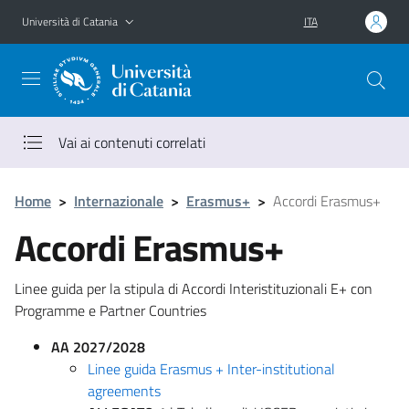
Vai al contenuto principale
Vai al menu di navigazione
Università di Catania
ITA
Vai ai contenuti correlati
Home
>
Internazionale
>
Erasmus+
>
Accordi Erasmus+
Accordi Erasmus+
Linee guida per la stipula di Accordi Interistituzionali E+ con
Programme e Partner Countries
AA 2027/2028
Linee guida Erasmus + Inter-institutional
agreements