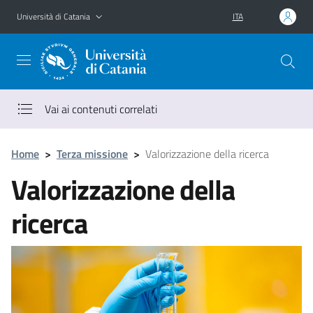
Vai al contenuto principale
Vai al menu di navigazione
Università di Catania
ITA
Vai ai contenuti correlati
Home
>
Terza missione
>
Valorizzazione della ricerca
Valorizzazione della
ricerca