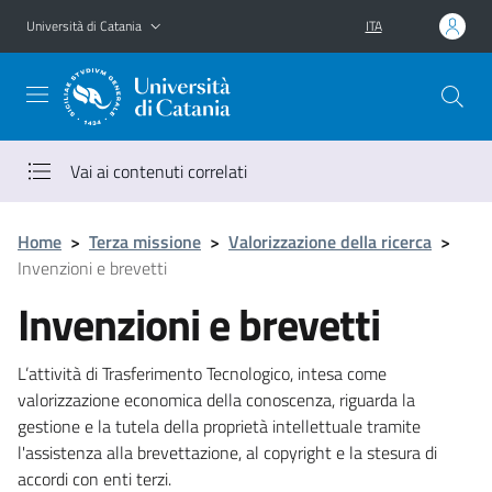
Vai al contenuto principale
Vai al menu di navigazione
Università di Catania
ITA
Vai ai contenuti correlati
Home
>
Terza missione
>
Valorizzazione della ricerca
>
Invenzioni e brevetti
Invenzioni e brevetti
L’attività di Trasferimento Tecnologico, intesa come
valorizzazione economica della conoscenza, riguarda la
gestione e la tutela della proprietà intellettuale tramite
l'assistenza alla brevettazione, al copyright e la stesura di
accordi con enti terzi.