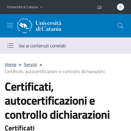
Vai al contenuto principale
Vai al menu di navigazione
Università di Catania
ITA
Vai ai contenuti correlati
Home
>
Servizi
>
Certificati, autocertificazioni e controllo dichiarazioni
Certificati,
autocertificazioni e
controllo dichiarazioni
Certificati