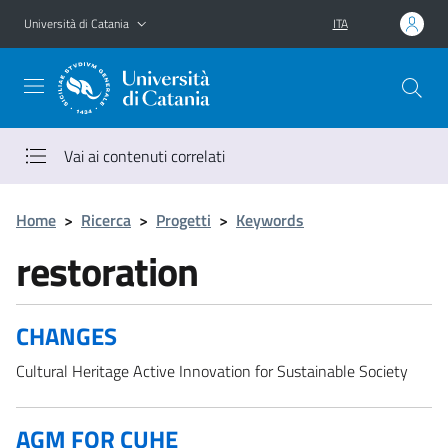
Vai al contenuto principale
Vai al menu di navigazione
Università di Catania
ITA
Vai ai contenuti correlati
Home
>
Ricerca
>
Progetti
>
Keywords
restoration
CHANGES
Cultural Heritage Active Innovation for Sustainable Society
AGM FOR CUHE