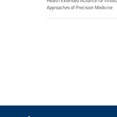
Health Extended ALliance for Innov
Approaches of Precision Medicine