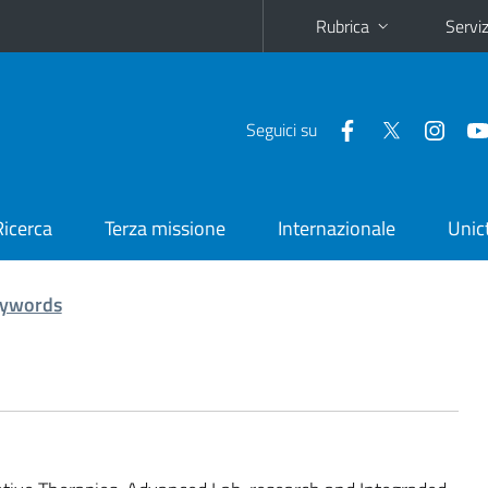
Rubrica
Serviz
Seguici su
Ricerca
Terza missione
Internazionale
Unic
ywords