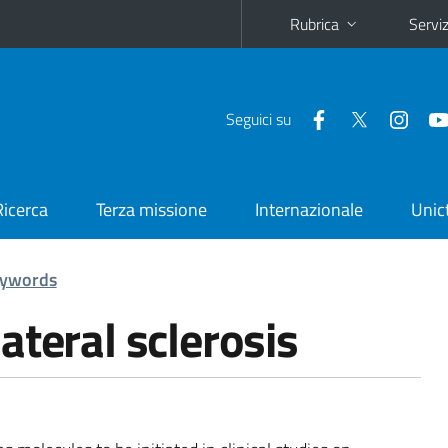
Rubrica
Serviz
Seguici su
Ricerca
Terza missione
Internazionale
Unic
ywords
ateral sclerosis