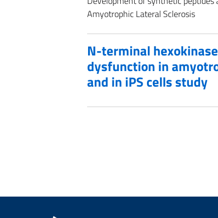
Development of synthetic peptides as
Amyotrophic Lateral Sclerosis
N-terminal hexokinase 
dysfunction in amyotrop
and in iPS cells study