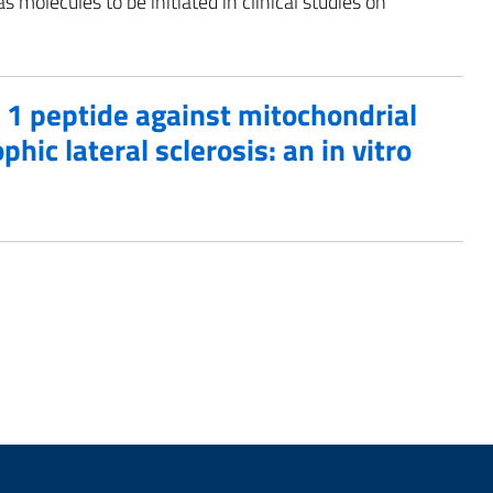
 molecules to be initiated in clinical studies on
1 peptide against mitochondrial
hic lateral sclerosis: an in vitro