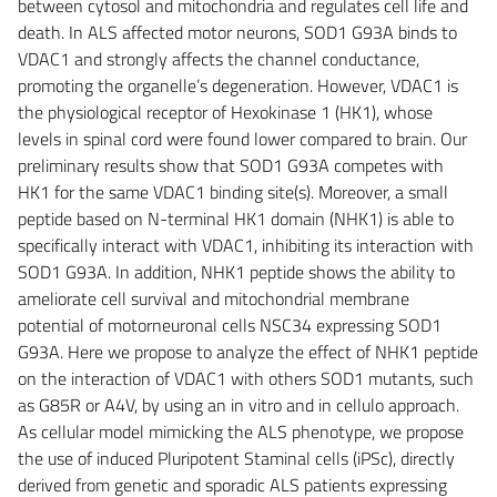
between cytosol and mitochondria and regulates cell life and
death. In ALS affected motor neurons, SOD1 G93A binds to
VDAC1 and strongly affects the channel conductance,
promoting the organelle’s degeneration. However, VDAC1 is
the physiological receptor of Hexokinase 1 (HK1), whose
levels in spinal cord were found lower compared to brain. Our
preliminary results show that SOD1 G93A competes with
HK1 for the same VDAC1 binding site(s). Moreover, a small
peptide based on N-terminal HK1 domain (NHK1) is able to
specifically interact with VDAC1, inhibiting its interaction with
SOD1 G93A. In addition, NHK1 peptide shows the ability to
ameliorate cell survival and mitochondrial membrane
potential of motorneuronal cells NSC34 expressing SOD1
G93A. Here we propose to analyze the effect of NHK1 peptide
on the interaction of VDAC1 with others SOD1 mutants, such
as G85R or A4V, by using an in vitro and in cellulo approach.
As cellular model mimicking the ALS phenotype, we propose
the use of induced Pluripotent Staminal cells (iPSc), directly
derived from genetic and sporadic ALS patients expressing