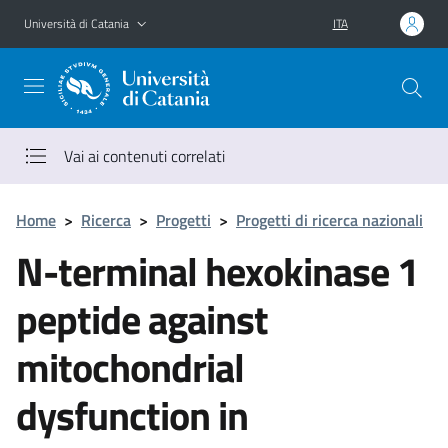
Vai al contenuto principale
Vai al menu di navigazione
Università di Catania
ITA
Vai ai contenuti correlati
Home
>
Ricerca
>
Progetti
>
Progetti di ricerca nazionali
N-terminal hexokinase 1
peptide against
mitochondrial
dysfunction in