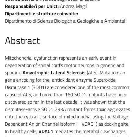
Responsabile/i per Unict:
Andrea Magrì
Dipartimenti e strutture coinvolte:
Dipartimento di Scienze Biologiche, Geologiche e Ambientali
Abstract
Mitochondrial dysfunction represents an early event in
degeneration of spinal cord’s motor neurons in genetic and
sporadic
Amyotrophic Lateral Sclerosis
(ALS). Mutations in
gene encoding for the antioxidant enzyme Superoxide
Dismutase 1 (SOD1) are considered one of the most common
cause of ALS, and more than 160 SOD1 mutants have been
discovered so far. In the last decade, it was shown that the
dismutase-active SOD1 G93A mutant forms toxic aggregates
onto the cytosolic surface of mitochondria, using the Voltage
Dependent Anion Channel isoform 1 (VDAC1) as docking site.
In healthy cells,
VDAC1
mediates the metabolic exchanges