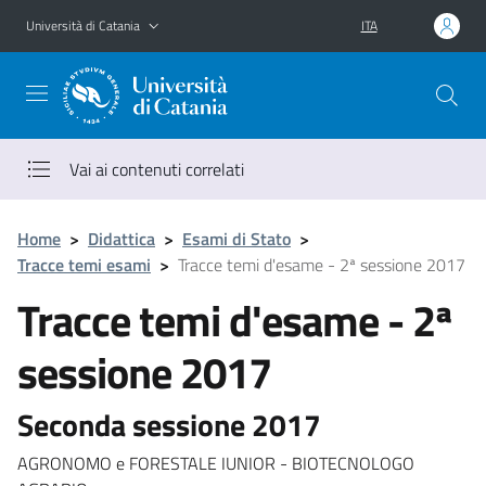
Vai al contenuto principale
Vai al menu di navigazione
Università di Catania
ITA
Vai ai contenuti correlati
Home
>
Didattica
>
Esami di Stato
>
Tracce temi esami
>
Tracce temi d'esame - 2ª sessione 2017
Tracce temi d'esame - 2ª
sessione 2017
Seconda sessione 2017
AGRONOMO e FORESTALE IUNIOR - BIOTECNOLOGO