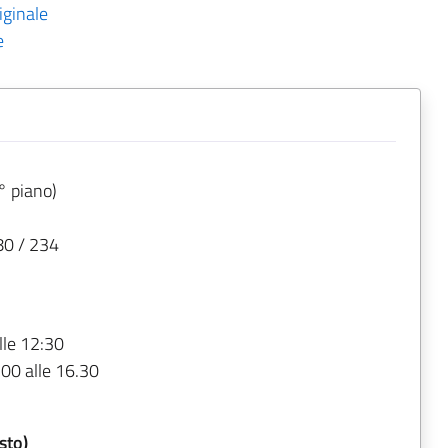
iginale
e
° piano)
80 / 234
lle 12:30
.00 alle 16.30
sto)