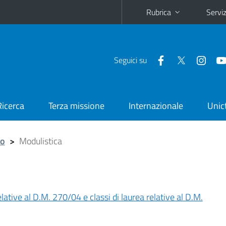
Rubrica
Serviz
Seguici su
Ricerca
Terza missione
Internazionale
Unic
to
>
Modulistica
lative al D.M. 270/04 e classi di laurea relative al D.M.