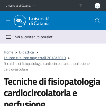
Vai al contenuto principale
Vai al menu di navigazione
Università di Catania
ITA
Vai ai contenuti correlati
Home
>
Didattica
>
Lauree e lauree magistrali 2018/2019
>
Tecniche di fisiopatologia cardiocircolatoria e perfusione
cardiovascolare
Tecniche di fisiopatologia
cardiocircolatoria e
perfusione