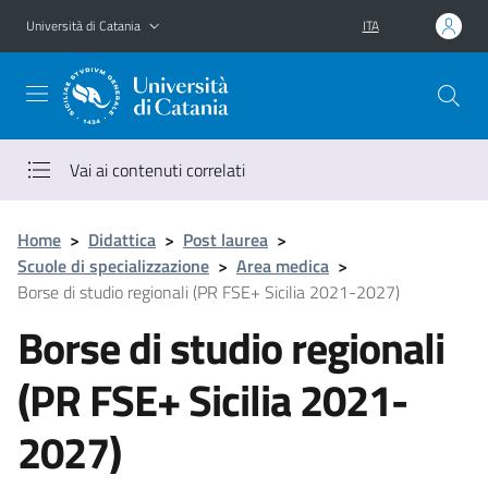
Vai al contenuto principale
Vai al menu di navigazione
Università di Catania
ITA
Vai ai contenuti correlati
Home
>
Didattica
>
Post laurea
>
Scuole di specializzazione
>
Area medica
>
Borse di studio regionali (PR FSE+ Sicilia 2021-2027)
Borse di studio regionali
(PR FSE+ Sicilia 2021-
2027)